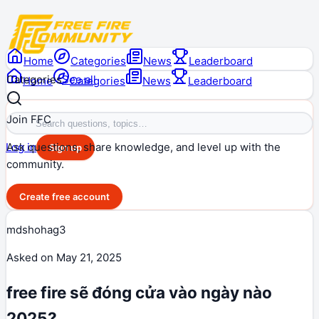
Home
Categories
News
Leaderboard
Categories
See all
Home
Categories
News
Leaderboard
Join FFC
Ask questions, share knowledge, and level up with the
Log in
Sign up
community.
Create free account
mdshohag3
Asked on
May 21, 2025
free fire sẽ đóng cửa vào ngày nào
2025?