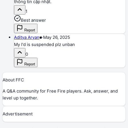
thông tin cập nhật.
1
Best answer
Report
Aditya Aryan
⛊
·
May 26, 2025
My I'd is suspended plz unban
0
Report
About FFC
A Q&A community for Free Fire players. Ask, answer, and
level up together.
Advertisement